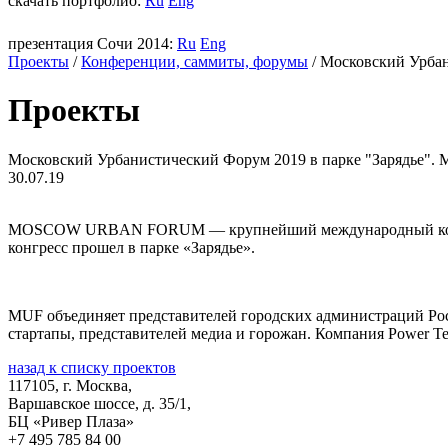
скачать портфолио:
Ru
Eng
презентация Сочи 2014:
Ru
Eng
Проекты
/
Конференции, саммиты, форумы
/
Московский Урбан
Проекты
Московский Урбанистический Форум 2019 в парке "Зарядье".
30.07.19
MOSCOW URBAN FORUM — крупнейший международный конгресс,
конгресс прошел в парке «Зарядье».
MUF объединяет представителей городских администраций Росс
стартапы, представителей медиа и горожан. Компания
Power
Te
назад к списку проектов
117105, г. Москва,
Варшавское шоссе, д. 35/1,
БЦ «Ривер Плаза»
+7 495 785 84 00