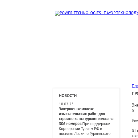
Пр
ПР
НОВОСТИ
10.02.25
Эн
Завершен комплекс
01.
изыскательских работ для
строительства туркомплекса на
Pow
306 номеров
При поддержке
Корпорации Туризм.РФ в
01 
поселке Ласкино Гурьевского
све