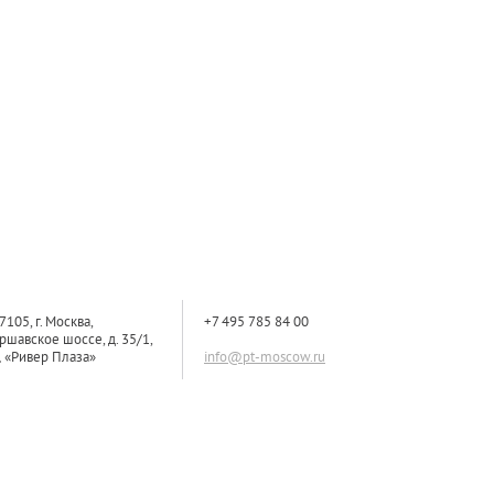
7105, г. Москва,
+7 495 785 84 00
ршавское шоссе, д. 35/1,
 «Ривер Плаза»
info@pt-moscow.ru